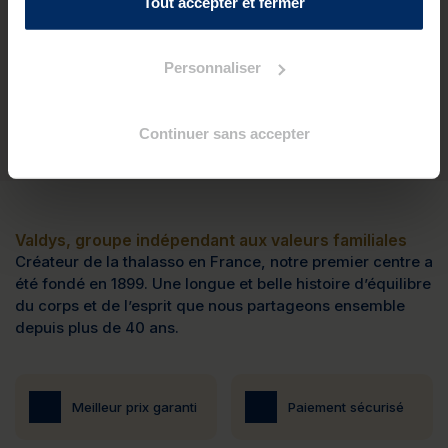
Tout accepter et fermer
Je personnalise ce séjour
Personnaliser
Continuer sans accepter
Valdys, groupe indépendant aux valeurs familiales
Créateur de la thalasso en France, notre premier centre a
été fondé en 1899. Une longue et belle histoire d’équilibre
du corps et de l’esprit que nous partageons ensemble
depuis plus de 40 ans.
Meilleur prix garanti
Paiement sécurisé