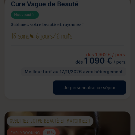
Cure Vague de Beauté
Nouveauté !
Sublimez votre beauté et rayonnez !
18 soins
6 jours
/6 nuits
dès 1 362 € / pers.
1 090 €
dès
/ pers.
Meilleur tarif au 17/11/2026 avec hébergement
Je personnalise ce séjour
SUBLIMEZ VOTRE BEAUTÉ ET RAYONNEZ !
EARLYBOOKING
-15%