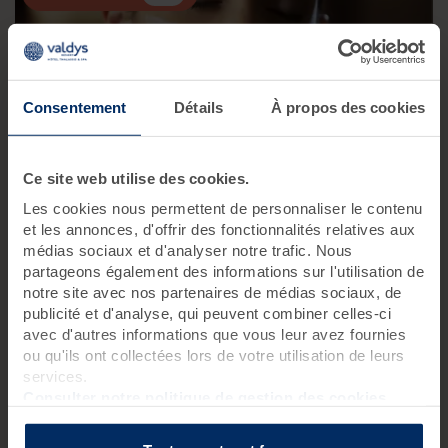
Consentement
Détails
À propos des cookies
Mini-cure Vague de Beauté
Ce site web utilise des cookies.
Les cookies nous permettent de personnaliser le contenu
Nouveauté !
et les annonces, d'offrir des fonctionnalités relatives aux
Sublimez votre beauté et rayonnez !
médias sociaux et d'analyser notre trafic. Nous
partageons également des informations sur l'utilisation de
9 soins
3 jours
/3 nuits
notre site avec nos partenaires de médias sociaux, de
publicité et d'analyse, qui peuvent combiner celles-ci
avec d'autres informations que vous leur avez fournies
dès 798 € / pers.
678 €
ou qu'ils ont collectées lors de votre utilisation de leurs
dès
/ pers.
services.
Consulter notre politique de gestion des cookies
Meilleur tarif au 17/11/2026 avec hébergement