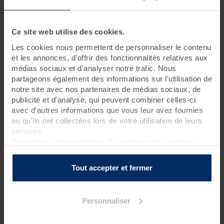
Demandez-vous une caution pour les peignoirs ?
Ce site web utilise des cookies.
Que dois-je apporter pour mon séjour thalasso ?
Les cookies nous permettent de personnaliser le contenu
et les annonces, d'offrir des fonctionnalités relatives aux
médias sociaux et d'analyser notre trafic. Nous
partageons également des informations sur l'utilisation de
Où doit-on déposer les peignoirs en fin de séjour ?
notre site avec nos partenaires de médias sociaux, de
publicité et d'analyse, qui peuvent combiner celles-ci
avec d'autres informations que vous leur avez fournies
Quelles sont les conditions d'accès pour les
ou qu'ils ont collectées lors de votre utilisation de leurs
personnes à mobilité réduite ?
services.
Consulter notre politique de gestion des cookies
La thalasso est-elle accessible depuis l’hôtel ?
Tout accepter et fermer
Personnaliser