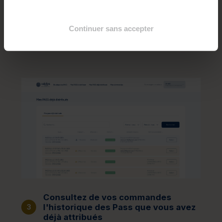
Vous pourrez dès réception les attribuer en
deux clics à vos salariés, adhérents ou
Continuer sans accepter
bénéficiaires via un téléchargement du Pass
ou un envoi à travers la plateforme.
Consultez de vos commandes
l'historique des Pass que vous avez
3
déjà attribués