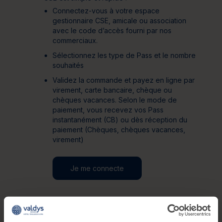
Connectez-vous à votre espace
gestionnaire CSE, amicale ou association
avec le code d’accès fourni par nos
commerciaux.
Sélectionnez les type de Pass et le nombre
souhaités
Validez la commande et payez en ligne par
virement, carte bancaire, chèque ou
chèques vacances. Selon le mode de
paiement, vous recevez vos Pass
instantanément (CB) ou dès réception du
paiement (Chèques, chèques vacances,
virement)
Je me connecte