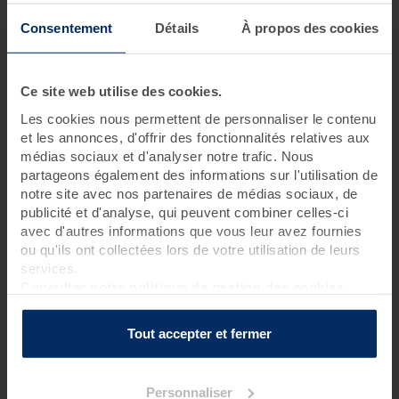
Consentement
Détails
À propos des cookies
Ce site web utilise des cookies.
Les cookies nous permettent de personnaliser le contenu
et les annonces, d'offrir des fonctionnalités relatives aux
médias sociaux et d'analyser notre trafic. Nous
partageons également des informations sur l'utilisation de
notre site avec nos partenaires de médias sociaux, de
publicité et d'analyse, qui peuvent combiner celles-ci
Recevez vos pass et distribuez les à
avec d'autres informations que vous leur avez fournies
2
vos bénéficiaires
ou qu'ils ont collectées lors de votre utilisation de leurs
services.
Une fois la commande validée, vous
Consulter notre politique de gestion des cookies
recevrez un email avec votre confirmation
de commande ainsi qu’un lien vous
permettant d’accéder à vos Pass.
Tout accepter et fermer
Les Pass sont disponibles instantanément
après la validation de votre commande et
sont valables 1 an.
Personnaliser