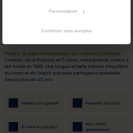
Personnaliser
Continuer sans accepter
Valdys, groupe indépendant aux valeurs familiales
Créateur de la thalasso en France, notre premier centre a
été fondé en 1899. Une longue et belle histoire d’équilibre
du corps et de l’esprit que nous partageons ensemble
depuis plus de 40 ans.
Meilleur prix garanti
Paiement sécurisé
Avis clients
À votre écoute 6j/7
authentiques