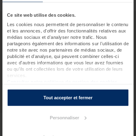
Ce site web utilise des cookies.
Les cookies nous permettent de personnaliser le contenu
et les annonces, d'offrir des fonctionnalités relatives aux
*Réservations du 27/04/26 au 11/05/26 pour des séjours du
médias sociaux et d'analyser notre trafic. Nous
28/04/26 au 31/07/26 hors dates d'exclusion.
partageons également des informations sur l'utilisation de
Offres non cumulables, non rétroactives, selon disponibilités.
notre site avec nos partenaires de médias sociaux, de
Remises valables sur toutes les catégories de chambres.
publicité et d'analyse, qui peuvent combiner celles-ci
Offres valables sur les suppléments signe.
avec d'autres informations que vous leur avez fournies
ou qu'ils ont collectées lors de votre utilisation de leurs
Offres valables dans les Valdys Resort de Roscoff, Pornichet-
services.
Baie de La Baule et Saint-Jean-de-Monts. Valables dans les
Consulter notre politique de gestion des cookies
hôtels, toutes catégories de chambres selon disponibilités.
Non valables sur toutes les pensions (à l’exception des demi-
pensions classiques inclues dans les forfaits séjours avec
Tout accepter et fermer
soins), les extras (visite médicale, assurance, animal…).
Personnaliser
Valdys, groupe indépendant aux valeurs familiales