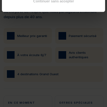
Créateur de la thalasso en France, notre premier centre a
Continuer sans accepter
été fondé en 1899. Une longue et belle histoire d’équilibre
du corps et de l’esprit que nous partageons ensemble
depuis plus de 40 ans.
Meilleur prix garanti
Paiement sécurisé
Avis clients
À votre écoute 6j/7
authentiques
4 destinations Grand Ouest
EN CE MOMENT
OFFRES SPÉCIALES