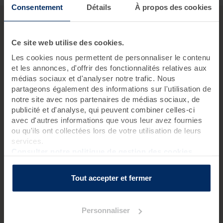
Consentement
Détails
À propos des cookies
Ce site web utilise des cookies.
Les cookies nous permettent de personnaliser le contenu
Offre Beaux Jours !
et les annonces, d'offrir des fonctionnalités relatives aux
médias sociaux et d'analyser notre trafic. Nous
partageons également des informations sur l'utilisation de
notre site avec nos partenaires de médias sociaux, de
Découvrez notre offre Beaux Jours dans
publicité et d'analyse, qui peuvent combiner celles-ci
avec d'autres informations que vous leur avez fournies
les centres Thalasso Valdys Resort
ou qu'ils ont collectées lors de votre utilisation de leurs
Offrez-vous une thalasso à petits prix
! Profitez de jusqu'à
services.
30 % de réduction sur tous notre sélection de séjours
Consulter notre politique de gestion des cookies
thalasso en réservant avant le 30 avril prochain ! Nos
séjours,
soins et cures thalasso sont en promotion
. Bénéficiez de
promotions sur nos séjours thalasso
que vous soyez seul(e)
Tout accepter et fermer
ou à plusieurs !
Voir plus
Personnaliser