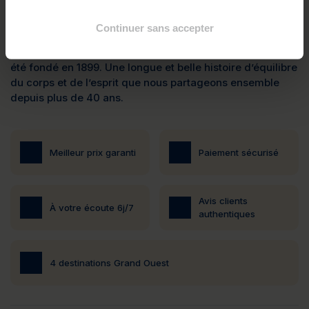
Continuer sans accepter
Valdys, groupe indépendant aux valeurs familiales
Créateur de la thalasso en France, notre premier centre a
été fondé en 1899. Une longue et belle histoire d’équilibre
du corps et de l’esprit que nous partageons ensemble
depuis plus de 40 ans.
Meilleur prix garanti
Paiement sécurisé
Avis clients
À votre écoute 6j/7
authentiques
4 destinations Grand Ouest