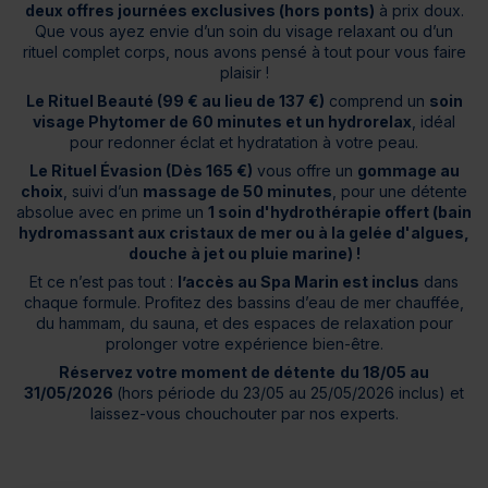
deux offres journées exclusives (hors ponts)
à prix doux.
Que vous ayez envie d’un soin du visage relaxant ou d’un
rituel complet corps, nous avons pensé à tout pour vous faire
plaisir !
Le Rituel Beauté (99 € au lieu de 137 €)
comprend un
soin
visage Phytomer de 60 minutes et un hydrorelax
, idéal
pour redonner éclat et hydratation à votre peau.
Le Rituel Évasion (Dès 165 €)
vous offre un
gommage au
choix
, suivi d’un
massage de 50 minutes
, pour une détente
absolue avec en prime un
1 soin d'hydrothérapie
offert (bain
hydromassant aux cristaux de mer ou à la gelée d'algues,
douche à jet ou pluie marine) !
Et ce n’est pas tout :
l’accès au Spa Marin est inclus
dans
chaque formule. Profitez des bassins d’eau de mer chauffée,
du hammam, du sauna, et des espaces de relaxation pour
prolonger votre expérience bien-être.
Réservez votre moment de détente
du 18/05 au
31/05/2026
(hors période du 23/05 au 25/05/2026 inclus) et
laissez-vous chouchouter par nos experts.