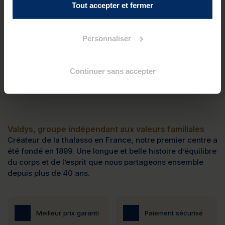
soin de vous !
Valdys vous propose deux offres bien-être
Tout accepter et fermer
exceptionnelles
, disponibles uniquement en mai. Offrez (ou
offrez-vous) un
moment d’évasion sensorielle
au bord de la
mer.
Personnaliser
Nos soins spa incluent l’accès complet aux installations
marines pour un
lâcher-prise total
: eau de mer chauffée,
jets hydromassants, parcours marin, espace détente...
Continuer sans accepter
Faites ce qu’il vous plaît en mai, chez Valdys !
Valdys, groupe indépendant aux valeurs familiales
Créateur de la thalasso en France, notre premier centre a
été fondé en 1899. Une longue et belle histoire d’équilibre
du corps et de l’esprit que nous partageons ensemble
depuis plus de 40 ans.
Meilleur prix garanti
Paiement sécurisé