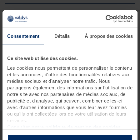
Inscrivez-vous dès maintenant
pour ne plus rater ce bon plan !
Consentement
Détails
À propos des cookies
J'accepte de recevoir vos e-mails et
confirme avoir pris connaissance de
Ce site web utilise des cookies.
votre politique de confidentialité et
mentions légales.
Les cookies nous permettent de personnaliser le contenu
et les annonces, d'offrir des fonctionnalités relatives aux
S'inscrire
médias sociaux et d'analyser notre trafic. Nous
partageons également des informations sur l'utilisation de
notre site avec nos partenaires de médias sociaux, de
publicité et d'analyse, qui peuvent combiner celles-ci
avec d'autres informations que vous leur avez fournies
ou qu'ils ont collectées lors de votre utilisation de leurs
services.
Consulter notre politique de gestion des cookies
Les beaux jours sont là, c’est le moment parfait pour prendre