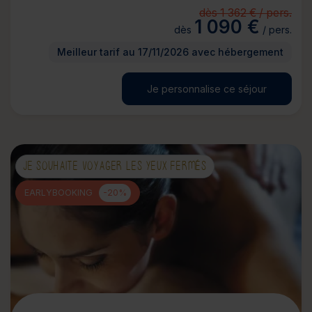
dès 1 362 € / pers.
1 090 €
dès
/ pers.
Meilleur tarif au 17/11/2026 avec hébergement
Je personnalise ce séjour
JE SOUHAITE VOYAGER LES YEUX FERMÉS
EARLYBOOKING
-20%