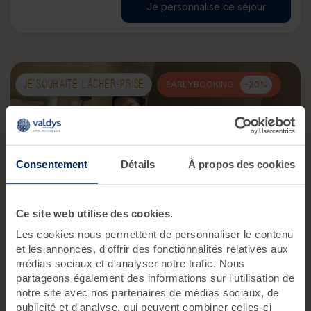
Je personnalise ce séjour
JE SOUHAITE LÂCHER-PRISE
EARLYBOOKING
-20%
Consentement
Détails
À propos des cookies
Ce site web utilise des cookies.
Mini-cure Forme & Détente
Les cookies nous permettent de personnaliser le contenu
et les annonces, d'offrir des fonctionnalités relatives aux
Retrouvez votre tonus avec un programme Thalasso,
médias sociaux et d'analyser notre trafic. Nous
SPA & remise en forme !
partageons également des informations sur l'utilisation de
notre site avec nos partenaires de médias sociaux, de
16 soins
4 jours
/4 nuits
publicité et d'analyse, qui peuvent combiner celles-ci