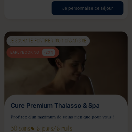
Je personnalise ce séjour
JE SOUHAITE FORTIFIER MON ORGANISME
EARLYBOOKING
-20%
Cure Premium Thalasso & Spa
Profitez d'un maximum de soins rien que pour vous !
30 soins
6 jours
/6 nuits