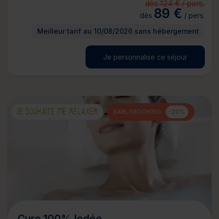
dès 124 € / pers.
89 €
dès
/ pers.
Meilleur tarif au 10/08/2026 sans hébergement
Je personnalise ce séjour
JE SOUHAITE ME RELAXER
EARLYBOOKING
-20%
Cure 100% Iodée