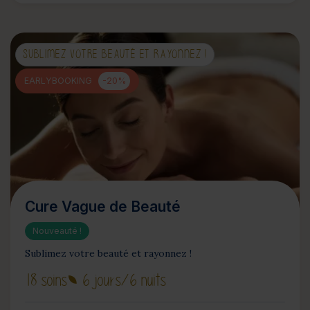
SUBLIMEZ VOTRE BEAUTÉ ET RAYONNEZ !
EARLYBOOKING
-20%
Cure Vague de Beauté
Nouveauté !
Sublimez votre beauté et rayonnez !
18 soins
6 jours
/6 nuits