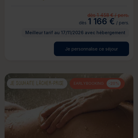
dès 1 458 € / pers.
1 166 €
dès
/ pers.
Meilleur tarif au 17/11/2026 avec hébergement
Je personnalise ce séjour
JE SOUHAITE LÂCHER-PRISE
EARLYBOOKING
-20%