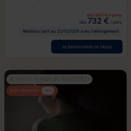
dès 867 € / pers.
732 €
dès
/ pers.
Meilleur tarif au 22/11/2026 avec hébergement
Je personnalise ce séjour
JE SOUHAITE VOYAGER LES YEUX FERMÉS !
EARLYBOOKING
-15%