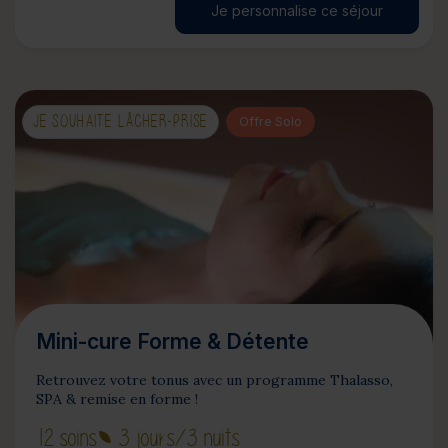
Je personnalise ce séjour
JE SOUHAITE LÂCHER-PRISE
Offre Solo
Mini-cure Forme & Détente
Retrouvez votre tonus avec un programme Thalasso,
SPA & remise en forme !
12 soins
3 jours
/3 nuits