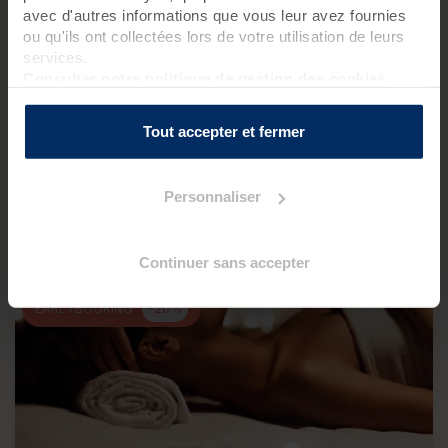
avec d'autres informations que vous leur avez fournies
ou qu'ils ont collectées lors de votre utilisation de leurs
dès 724 € / pers.
services.
579 €
dès
/ pers.
Consulter notre politique de gestion des cookies
Meilleur tarif au 17/11/2026 avec hébergement
Tout accepter et fermer
Je personnalise ce séjour
Personnaliser
Continuer sans accepter
JE SOUHAITE VOYAGER LES YEUX FERMÉS !
EARLYBOOKING
-20%