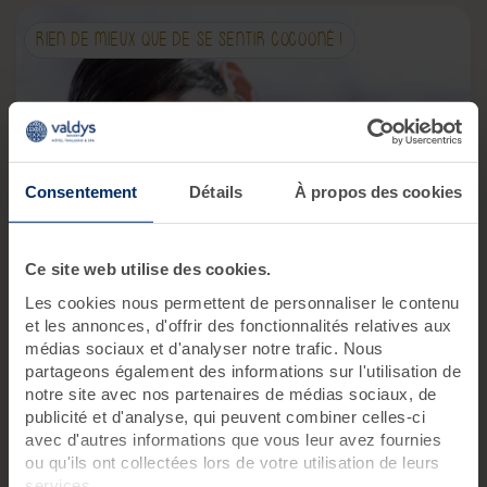
RIEN DE MIEUX QUE DE SE SENTIR COCOONÉ !
Consentement
Détails
À propos des cookies
Ce site web utilise des cookies.
Pause Cocoon
Les cookies nous permettent de personnaliser le contenu
Mélange des bienfaits de la thalasso et des plaisirs du
et les annonces, d'offrir des fonctionnalités relatives aux
spa, ressourcez-vous dans nos lieux et profitez du Spa
médias sociaux et d'analyser notre trafic. Nous
Marin inclus !
partageons également des informations sur l'utilisation de
notre site avec nos partenaires de médias sociaux, de
4 soins
1 jour
publicité et d'analyse, qui peuvent combiner celles-ci
avec d'autres informations que vous leur avez fournies
ou qu'ils ont collectées lors de votre utilisation de leurs
179 €
dès
/ pers.
services.