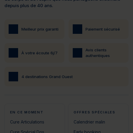
depuis plus de 40 ans.
Meilleur prix garanti
Paiement sécurisé
Avis clients
À votre écoute 6j/7
authentiques
4 destinations Grand Ouest
EN CE MOMENT
OFFRES SPÉCIALES
Cure Articulations
Calendrier malin
Cure Spécial Dos
Early booking