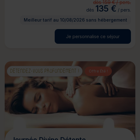
dès 159 € / pers.
135 €
dès
/ pers.
Meilleur tarif au 10/08/2026 sans hébergement
Je personnalise ce séjour
DÉTENDEZ-VOUS PROFONDÉMENT !
Offre Été !
Journée Divine Détente