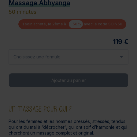
Massage Abhyanga
50 minutes
1 soin acheté, le 2ème à
-50%
avec le code SOIN50
119 €
Choisissez une formule
Ajouter au panier
UN MASSAGE POUR QUI ?
Pour les femmes et les hommes pressés, stressés, tendus,
qui ont du mal à “décrocher”, qui ont soif d’harmonie et qui
cherchent un massage complet et original.