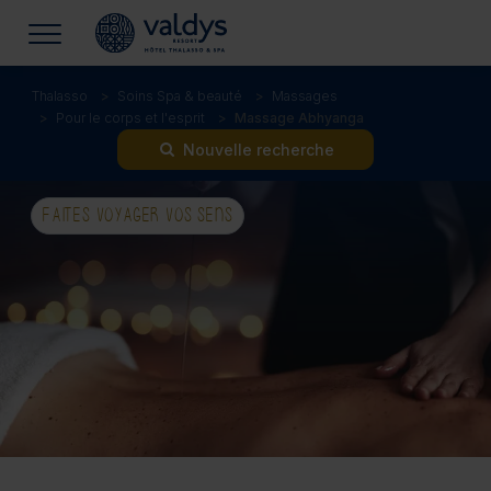
Thalasso
Soins Spa & beauté
Massages
Pour le corps et l'esprit
Massage Abhyanga
Nouvelle recherche
FAITES VOYAGER VOS SENS