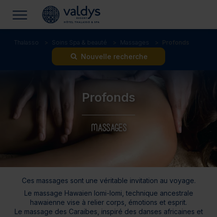
Thalasso
Soins Spa & beauté
Massages
Profonds
Nouvelle recherche
Profonds
MASSAGES
Ces massages sont une véritable invitation au voyage.
Le massage
Hawaien lomi-lomi
, technique ancestrale
hawaienne vise à relier corps, émotions et esprit.
Le massage
des Caraibes
, inspiré des danses africaines et