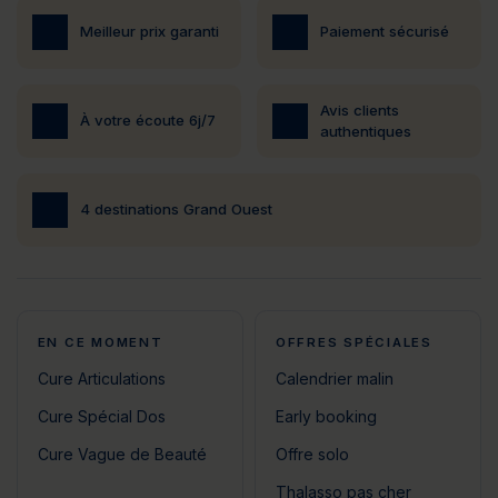
Meilleur prix garanti
Paiement sécurisé
Avis clients
À votre écoute 6j/7
authentiques
4 destinations Grand Ouest
EN CE MOMENT
OFFRES SPÉCIALES
Cure Articulations
Calendrier malin
Cure Spécial Dos
Early booking
Cure Vague de Beauté
Offre solo
Thalasso pas cher