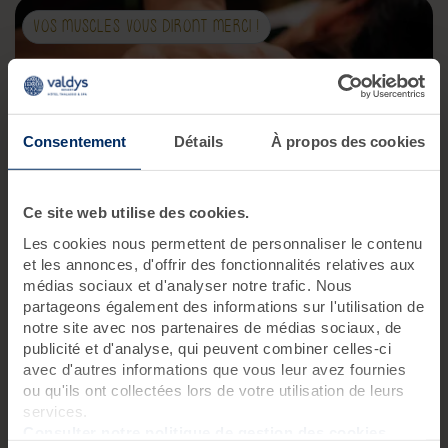
VOS MUSCLES VOUS DIRONT MERCI !
Consentement
Détails
À propos des cookies
Ce site web utilise des cookies.
Les cookies nous permettent de personnaliser le contenu
Massage suédois deep tissue
et les annonces, d'offrir des fonctionnalités relatives aux
médias sociaux et d'analyser notre trafic. Nous
1 soin acheté, le 2ème à
-50%
avec le code SOIN50
partageons également des informations sur l'utilisation de
notre site avec nos partenaires de médias sociaux, de
Pour les femmes et les hommes tendus, qui souffrent de
publicité et d'analyse, qui peuvent combiner celles-ci
douleurs musculaires, ou qui cherchent à réconforter
leurs articulations, leur circulation veineuse ou leur
avec d'autres informations que vous leur avez fournies
système nerveux. Idéal après un entraînement sportif.
ou qu'ils ont collectées lors de votre utilisation de leurs
services.
50 minutes
Consulter notre politique de gestion des cookies