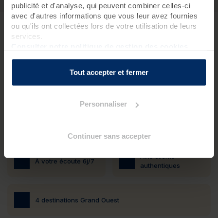
publicité et d'analyse, qui peuvent combiner celles-ci
avec d'autres informations que vous leur avez fournies
ou qu'ils ont collectées lors de votre utilisation de leurs
services.
Valdys, groupe indépendant aux valeurs familiales
Consulter notre politique de gestion des cookies
Créateur de la thalasso en France, notre premier centre a
été fondé en 1899. Une longue et belle histoire d’équilibre
Tout accepter et fermer
du corps et de l’esprit que nous partageons ensemble
depuis plus de 40 ans.
Personnaliser
Meilleur prix garanti
Paiement sécurisé
Continuer sans accepter
Avis clients
À votre écoute 6j/7
authentiques
4 destinations Grand Ouest