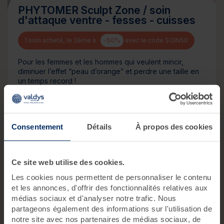
PHYTOMER Sculpt Zone / soin
d'attaque ventre - fesses - cuisses
1 soin acheté, le 2ème à
-50%
avec le code SOIN50
Pour les femmes et les hommes qui veulent mincir,
diminuer l’effet “peau d’orange” et perdre une taille en
un temps record !
60 minutes
109 €
Consentement
Détails
À propos des cookies
Découvrir
Ce site web utilise des cookies.
Les cookies nous permettent de personnaliser le contenu
et les annonces, d'offrir des fonctionnalités relatives aux
médias sociaux et d'analyser notre trafic. Nous
partageons également des informations sur l'utilisation de
notre site avec nos partenaires de médias sociaux, de