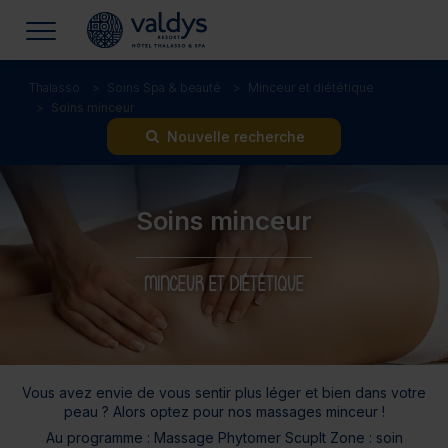
Thalasso
Soins Spa & beauté
Minceur et diététique
Soins minceur
Nouvelle recherche
Soins minceur
MINCEUR ET DIÉTÉTIQUE
Vous avez envie de vous sentir plus léger et bien dans votre
peau ? Alors optez pour nos massages minceur !
Au programme : Massage Phytomer Scuplt Zone : soin