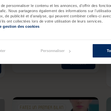
e personnaliser le contenu et les annonces, d'offrir des fonctio
Pour les femmes et les hommes qui veulent
rafic. Nous partageons également des informations sur l'utilisati
améliorer la tonicité et l’élasticité de leur peau,
, de publicité et d'analyse, qui peuvent combiner celles-ci avec
hydrater et lisser leurs rides ou lutter contre
ils ont collectées lors de votre utilisation de leurs services.
les effets du tabac ou du soleil.
de gestion des cookies
45 minutes
Uniquement à Roscoff
250 €
ter
Personnaliser
To
f
€
Découvrir
FAITES UN PREMIER BILAN