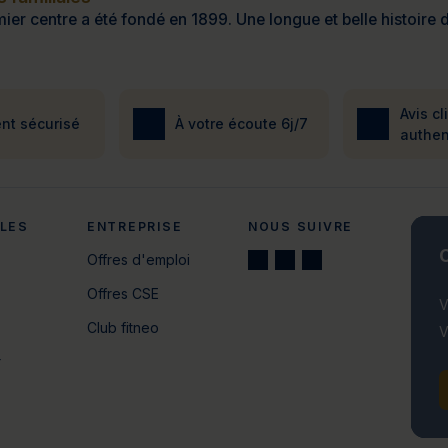
ier centre a été fondé en 1899. Une longue et belle histoire d
Avis cl
nt sécurisé
À votre écoute 6j/7
authen
ALES
ENTREPRISE
NOUS SUIVRE
C
Offres d'emploi
Offres CSE
V
Club fitneo
V
r