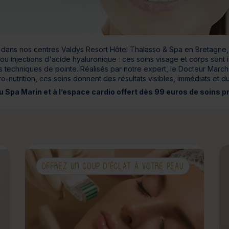
Cure de 6 jours et +
Mini-cure 3 à 5 jours
Escapade 1 à 2 
ans nos centres Valdys Resort Hôtel Thalasso & Spa en Bretagne, Lo
u injections d'acide hyaluronique : ces soins visage et corps sont 
 techniques de pointe. Réalisés par notre expert, le Docteur March
o-nutrition, ces soins donnent des résultats visibles, immédiats et d
 au Spa Marin et à l’espace cardio offert dès 99 euros de soins
OFFREZ UN COUP D’ÉCLAT À VOTRE PEAU