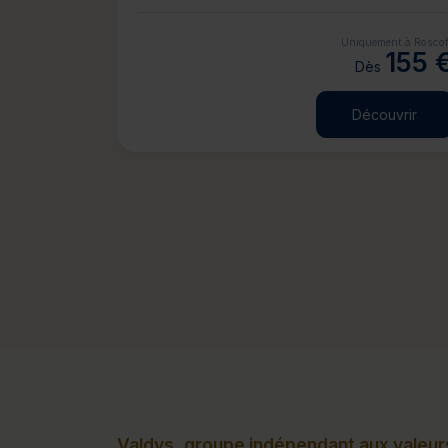
Uniquement à Roscof
155 
Dès
Découvrir
Valdys, groupe indépendant aux valeurs