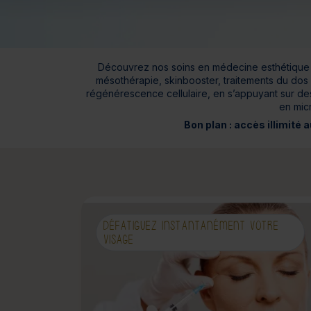
Bien-être
Santé
Minceur
Sur-mesure
Découvrez nos soins en médecine esthétique d
mésothérapie, skinbooster, traitements du dos o
régénérescence cellulaire, en s’appuyant sur des
en micr
Bon plan : accès illimité
DÉFATIGUEZ INSTANTANÉMENT VOTRE
VISAGE