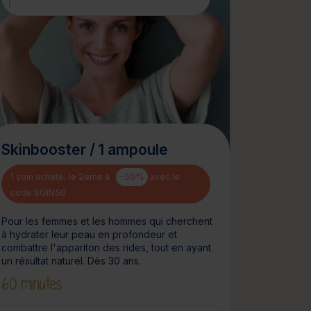
!
Skinbooster / 1 ampoule
1 soin acheté, le 2ème à
-50%
avec le
code SOIN50
Pour les femmes et les hommes qui cherchent
à hydrater leur peau en profondeur et
combattre l'appariton des rides, tout en ayant
un résultat naturel. Dès 30 ans.
60 minutes