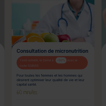
Consultation de micronutrition
1 soin acheté, le 2ème à
-50%
avec le
code SOIN50
Pour toutes les femmes et les hommes qui
désirent optimiser leur qualité de vie et leur
capital santé.
60 minutes