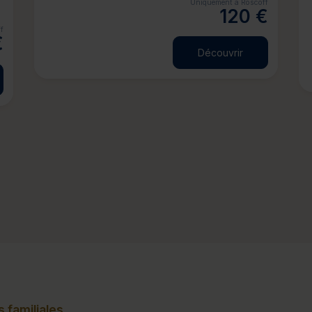
Uniquement à Roscoff
120 €
f
€
Découvrir
 familiales