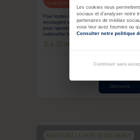
code SOIN50
Les cookies nous permettent d
sociaux et d'analyser notre t
Pour toutes les femmes et les hommes qui
partenaires de médias sociaux
envisagent un acte de médecine esthétique
vous leur avez fournies ou qu'
pour rajeunir, lisser leurs rides ou repulper et
Consulter notre politique 
redensifier leur visage.
15 à 30 minutes
Continuer sans accep
Uniquement à Roscof
50 
Découvrir
RALENTISSEZ LA CHUTE DE VOS CHEVEUX