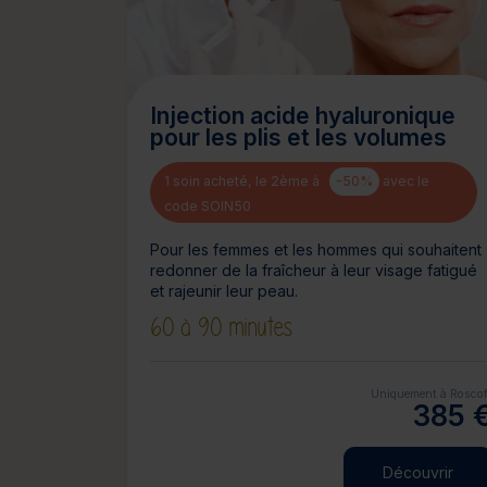
Injection acide hyaluronique
pour les plis et les volumes
1 soin acheté, le 2ème à
-50%
avec le
code SOIN50
Pour les femmes et les hommes qui souhaitent
redonner de la fraîcheur à leur visage fatigué
et rajeunir leur peau.
60 à 90 minutes
Uniquement à Roscof
385 
Découvrir