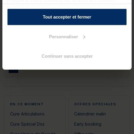
Consulter notre politique de gestion des cookies
Tout accepter et fermer
Meilleur prix garanti
Paiement sécurisé
Personnaliser
Avis clients
À votre écoute 6j/7
authentiques
Continuer sans accepter
4 destinations Grand Ouest
EN CE MOMENT
OFFRES SPÉCIALES
Cure Articulations
Calendrier malin
Cure Spécial Dos
Early booking