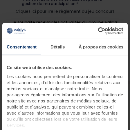
Consentement
Détails
À propos des cookies
Ce site web utilise des cookies.
Les cookies nous permettent de personnaliser le contenu
et les annonces, d'offrir des fonctionnalités relatives aux
médias sociaux et d'analyser notre trafic. Nous
partageons également des informations sur l'utilisation de
notre site avec nos partenaires de médias sociaux, de
Valdys, groupe indépendant aux valeurs familiales
publicité et d'analyse, qui peuvent combiner celles-ci
Créateur de la thalasso en France, notre premier centre a
avec d'autres informations que vous leur avez fournies
été fondé en 1899. Une longue et belle histoire d’équilibre
ou qu'ils ont collectées lors de votre utilisation de leurs
du corps et de l’esprit que nous partageons ensemble
services.
depuis plus de 40 ans.