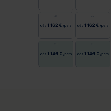
21
22
1 162 €
1 162 €
dès
/pers
dès
/pers
28
29
1 146 €
1 146 €
dès
/pers
dès
/pers