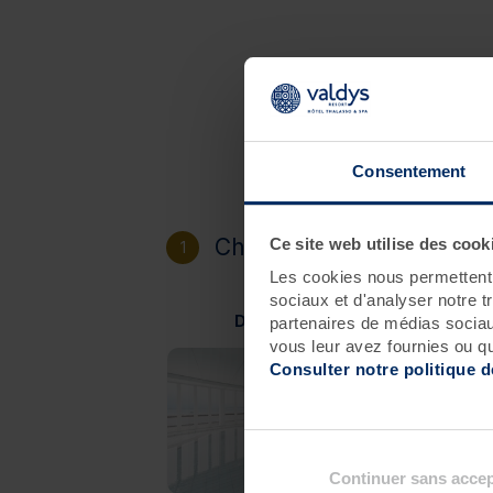
Consentement
Choisissez votre destinat
Ce site web utilise des cook
1
Les cookies nous permettent d
sociaux et d'analyser notre t
Douarnenez
partenaires de médias sociaux
vous leur avez fournies ou qu'
Consulter notre politique 
Continuer sans accep