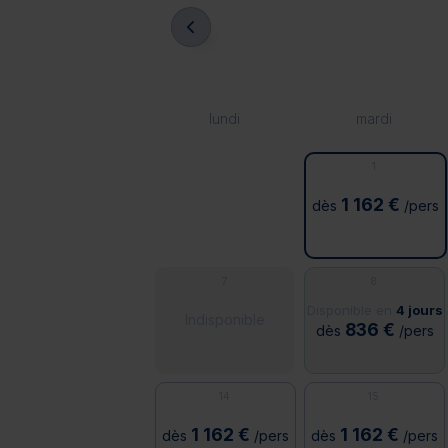
lundi
mardi
1
1 162 €
dès
/pers
7
8
Disponible en
4 jours
Indisponible
836 €
dès
/pers
14
15
1 162 €
1 162 €
dès
/pers
dès
/pers