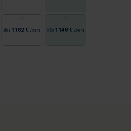
26
27
1 162 €
1 146 €
dès
/pers
dès
/pers