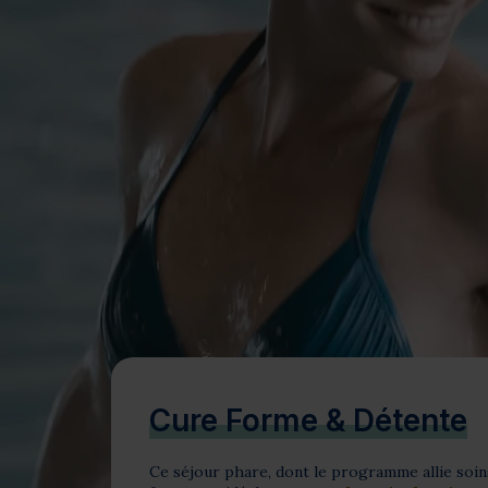
Bien-être
Santé
Minceur
Sur-mesure
Cure Forme & Détente
Ce séjour phare, dont le programme allie soins