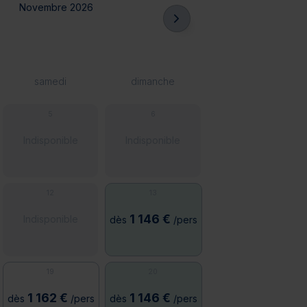
Novembre 2026
samedi
dimanche
5
6
Indisponible
Indisponible
12
13
1 146 €
Indisponible
dès
/pers
19
20
1 162 €
1 146 €
dès
/pers
dès
/pers