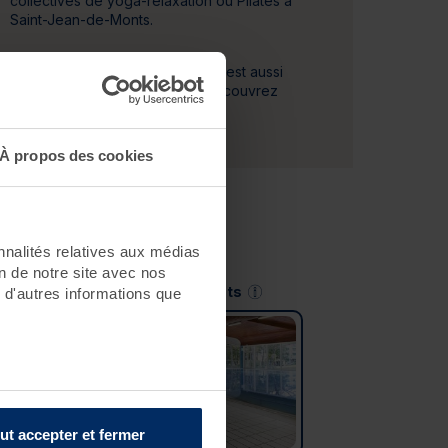
collectives de yoga-relaxation ou Pilates à
Saint-Jean-de-Monts.
Le séjour Cure Forme & Détente est aussi
disponible en
3
,
4
et
5
jours. Découvrez
l'ensemble de ces séjours
ICI
.
À propos des cookies
nnalités relatives aux médias
on de notre site avec nos
Saint-Jean-de-Monts
 d'autres informations que
ut accepter et fermer