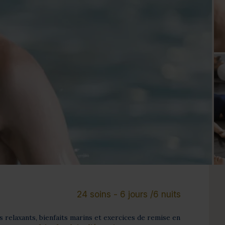
Cure de 6 jours et +
Mini-cure 3 à 5 jours
Escapade 1 à 2 
24 soins - 6 jours /6 nuits
 relaxants, bienfaits marins et exercices de remise en