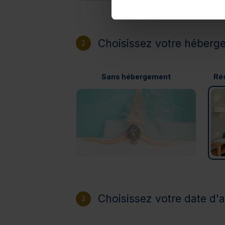
Choisissez votre héberg
2
Sans hébergement
Rés
Choisissez votre date d'a
3