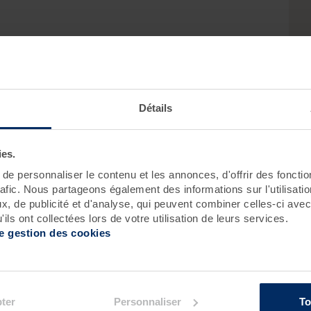
Détails
ion :
ies.
e personnaliser le contenu et les annonces, d'offrir des fonctio
rafic. Nous partageons également des informations sur l'utilisati
Roscoff
Pornichet - Baie de La Baule
, de publicité et d'analyse, qui peuvent combiner celles-ci avec
ils ont collectées lors de votre utilisation de leurs services.
de gestion des cookies
ter
Personnaliser
To