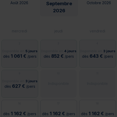
Août 2026
Octobre 2026
Septembre
2026
mercredi
jeudi
vendredi
2
3
4
Disponible en
5 jours
Disponible en
4 jours
Disponible en
3 jours
1 061 €
852 €
643 €
dès
/pers
dès
/pers
dès
/pers
9
10
11
Disponible en
3 jours
Indisponible
Indisponible
627 €
dès
/pers
16
17
18
1 162 €
1 162 €
1 162 €
dès
/pers
dès
/pers
dès
/pers