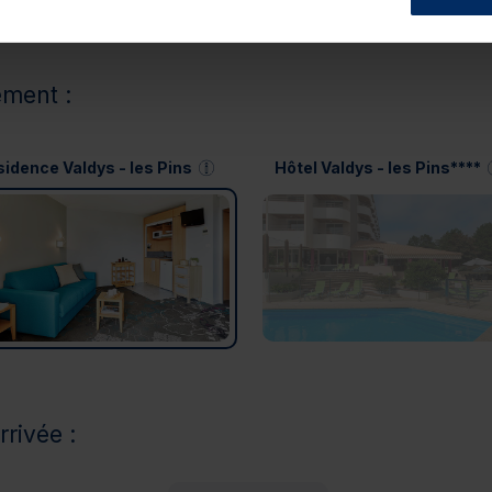
ement :
idence Valdys - les Pins
Hôtel Valdys - les Pins****
rrivée :