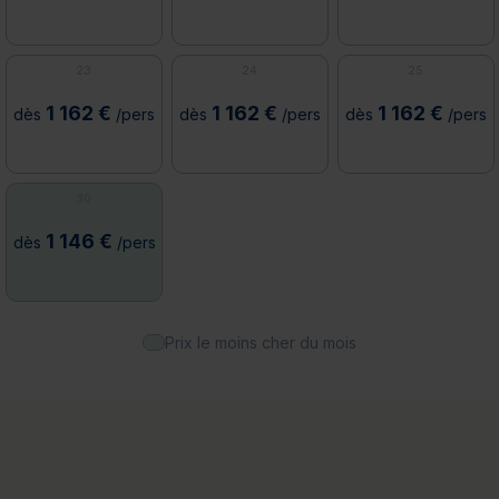
23
24
25
1 162 €
1 162 €
1 162 €
dès
/pers
dès
/pers
dès
/pers
30
1 146 €
dès
/pers
Prix le moins cher du mois