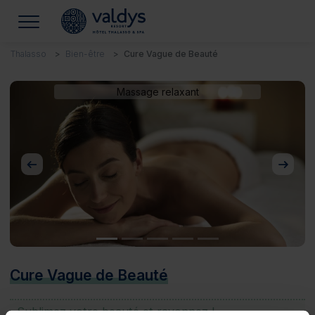
Thalasso
Bien-être
Cure Vague de Beauté
Massage relaxant
Précédent
Suivan
Cure Vague de Beauté
Sublimez votre beauté et rayonnez !