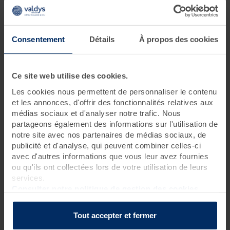
6 jours • 18 soins
Un programme qui allie soins beauté et soins thalasso zen pour
Consentement
Détails
À propos des cookies
vous apporter la plus grande détente. Votre visage est radieux
et votre corps est relaxé. Vous resplendissez de beauté !
Ce site web utilise des cookies.
Programme des soins
Les cookies nous permettent de personnaliser le contenu
et les annonces, d'offrir des fonctionnalités relatives aux
Soins thalasso
médias sociaux et d'analyser notre trafic. Nous
3 bains hydromassants aux cristaux de mer ou à la gelée
partageons également des informations sur l'utilisation de
d'algues
?
notre site avec nos partenaires de médias sociaux, de
publicité et d'analyse, qui peuvent combiner celles-ci
3 enveloppements nacre et hibiscus sur matelas d'eau
avec d'autres informations que vous leur avez fournies
chauffant
?
ou qu'ils ont collectées lors de votre utilisation de leurs
3 hydrorelax
?
services.
1 massage shiatsu visage et crâne aux fleurs de Bach (20
Consulter notre politique de gestion des cookies
mn)
?
Soins spa
Tout accepter et fermer
1 gommage corps*
?