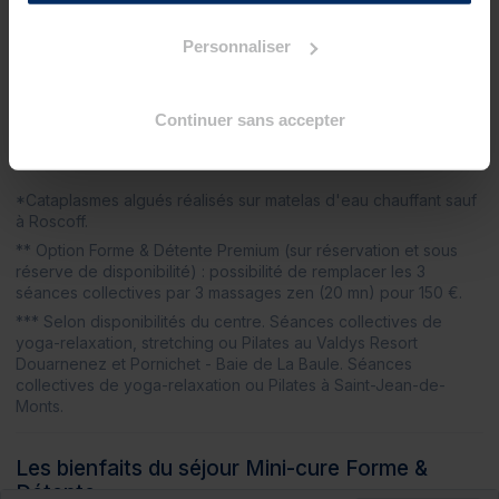
1 massage zen (20 mn)
?
Personnaliser
1 massage sous pluie marine (15 mn)
?
Séances collectives
Continuer sans accepter
2 séances d'activités aquatiques**
1 séance de yoga-relaxation ou de stretching***
?
*Cataplasmes algués réalisés sur matelas d'eau chauffant sauf
à Roscoff.
** Option Forme & Détente Premium (sur réservation et sous
réserve de disponibilité) : possibilité de remplacer les 3
séances collectives par 3 massages zen (20 mn) pour 150 €.
*** Selon disponibilités du centre. Séances collectives de
yoga-relaxation, stretching ou Pilates au Valdys Resort
Douarnenez et Pornichet - Baie de La Baule. Séances
collectives de yoga-relaxation ou Pilates à Saint-Jean-de-
Monts.
Les bienfaits du séjour Mini-cure Forme &
Détente