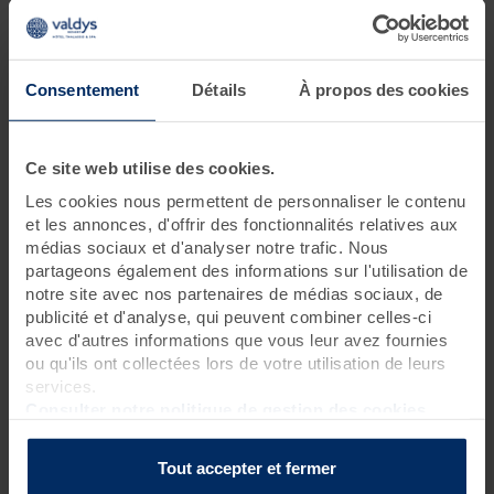
5 jours • 20 soins
Ce séjour phare, dont le programme allie soins relaxants,
Consentement
Détails
À propos des cookies
bienfaits marins et exercices de remise en forme est idéal pour
prendre soin de soi, se reposer et faire le plein d’énergie.
Ce site web utilise des cookies.
Programme des soins
Les cookies nous permettent de personnaliser le contenu
et les annonces, d'offrir des fonctionnalités relatives aux
Soins thalasso
médias sociaux et d'analyser notre trafic. Nous
2 pluies marines
?
partageons également des informations sur l'utilisation de
1 douche à jet massant (protocole du Docteur Bagot)
?
notre site avec nos partenaires de médias sociaux, de
publicité et d'analyse, qui peuvent combiner celles-ci
2 séances de cataplasmes algués*
?
avec d'autres informations que vous leur avez fournies
5 bains hydromassants aux cristaux de mer ou à la gelée
ou qu'ils ont collectées lors de votre utilisation de leurs
d'algues
?
services.
3 enveloppements de crème d'algues laminaires sur
Consulter notre politique de gestion des cookies
matelas d'eau chauffant
?
2 hydrorelax
?
Tout accepter et fermer
Soins spa