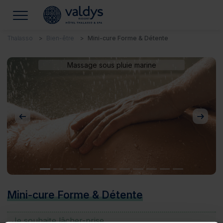
Thalasso
Bien-être
Mini-cure Forme & Détente
Massage sous pluie marine
Précédent
Suivan
Mini-cure Forme & Détente
Je souhaite lâcher-prise