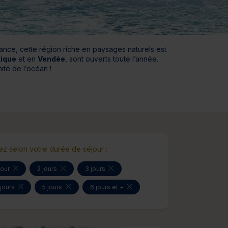
jours
Journée détente
France, cette région riche en paysages naturels est
tique
et en
Vendée
, sont ouverts toute l’année.
ité de l’océan !
rez selon votre durée de séjour :
jour
2 jours
3 jours
 jours
5 jours
6 jours et +