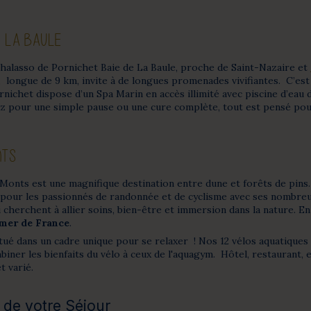
E LA BAULE
thalasso de Pornichet Baie de La Baule, proche de Saint-Nazaire et
n, longue de 9 km, invite à de longues promenades vivifiantes. C’est
ornichet dispose d’un Spa Marin en accès illimité avec piscine d’ea
 pour une simple pause ou une cure complète, tout est pensé pou
NTS
Monts est une magnifique destination entre dune et forêts de pins.
e pour les passionnés de randonnée et de cyclisme avec ses nombreux
i cherchent à allier soins, bien-être et immersion dans la nature. E
 mer de France
.
ué dans un cadre unique pour se relaxer
! Nos 12 vélos aquatiques
iner les bienfaits du vélo à ceux de l'aquagym. Hôtel, restaurant,
t varié.
 de votre Séjour