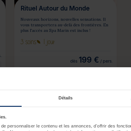
Rituel Autour du Monde
Nouveaux horizons, nouvelles sensations. Il
vous transportera au-delà des frontières. En
plus l'accès au Spa Marin est inclus !
3 soins
1 jour
.
199 €
dès
/ pers.
Meilleur tarif au 24/08/2026 sans
hébergement
Je personnalise ce séjour
Détails
ies.
e personnaliser le contenu et les annonces, d'offrir des fonctio