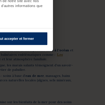
on de notre site avec nos
 d'autres informations que
ut accepter et fermer
ttoral, elle invite à profiter
face à l’océan
et
ions balnéaires emblématiques comme :
Les
 et leur atmosphère familiale.
que, les marais salants témoignent d’un savoir-
tier de paludier.
: soins à base d’
eau de mer
, massages, bains
ces naturelles locales (algues, sels minéraux,
mise sur les bienfaits de la mer pour des soins