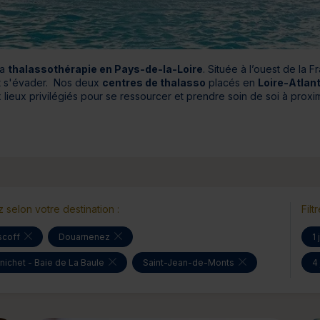
Cure de 6 jours et +
Mini-cure 3 à 5 jours
Escapade 1 à 2 
la
thalassothérapie en Pays-de-la-Loire
. Située à l’ouest de la 
 et s'évader. Nos deux
centres de thalasso
placés en
Loire-Atlan
lieux privilégiés pour se ressourcer et prendre soin de soi à proxim
ez selon votre destination :
Filt
scoff
Douarnenez
1 
nichet - Baie de La Baule
Saint-Jean-de-Monts
4