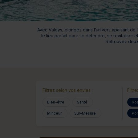
Bien-être
Santé
Minceur
Sur-mesure
Avec Valdys, plongez dans l’univers apaisant de 
le lieu parfait pour se détendre, se revitaliser
Retrouvez deux 
Filtrez selon vos envies :
Filtr
Bien-être
Santé
Ro
Minceur
Sur-Mesure
Por