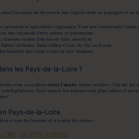
 aussi l’occasion de découvrir une région riche en paysages et en ac
, sel marin et spécialités régionales. Tous nos restaurants Valdys 
pour une escapade entre nature et patrimoine.
 témoins vivants d’un savoir-faire ancestral.
Sables-d’Olonne, Saint-Gilles-Croix-de-Vie ou Pornic.
es bienfaits des soins reçus en cure thalasso.
dans les Pays-de-la-Loire ?
Monts vous accueillent
toute l’année
, même en hiver. Cela dit, les 
oleil généreux. Hors saison, les séjours sont plus calmes et propic
 mer.
en Pays-de-la-Loire
es à tous les besoins et à toutes les envies :
LOIRE : DÉTENTE EXPRESS