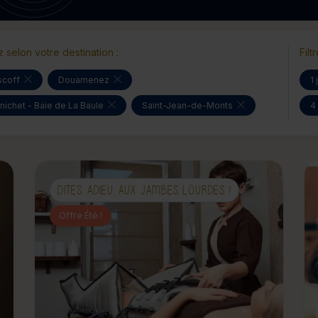
ez selon votre destination :
Filt
scoff
Douarnenez
1 
nichet - Baie de La Baule
Saint-Jean-de-Monts
4
DITES ADIEU AUX JAMBES LOURDES !
Offre Été !