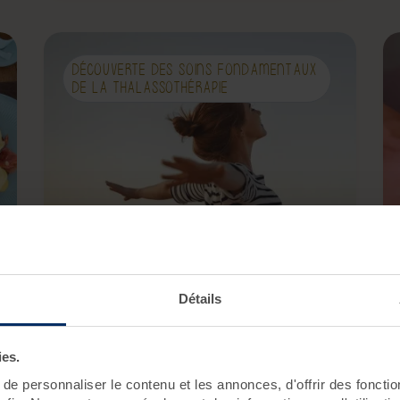
DÉCOUVERTE DES SOINS FONDAMENTAUX
DE LA THALASSOTHÉRAPIE
Escapade Océane
Détails
Vous avez envie de retrouver votre vitalité et
d'en garder les effets longtemps après votre
cure ?
ies.
6 soins
2 jours
/2 nuits
e personnaliser le contenu et les annonces, d'offrir des fonctio