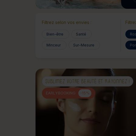
Filtrez selon vos envies :
Filtr
Bien-être
Santé
Ro
Minceur
Sur-Mesure
Por
SUBLIMEZ VOTRE BEAUTÉ ET RAYONNEZ !
EARLYBOOKING
-15%