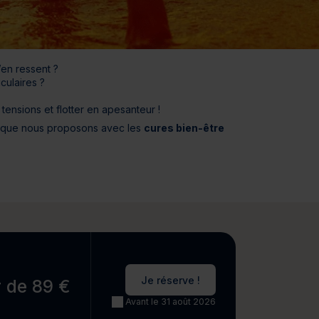
jours
Journée détente
’en ressent ?
culaires ?
tensions et flotter en apesanteur !
ce que nous proposons avec les
cures bien-être
Je réserve !
r de 89 €
Avant le 31 août 2026