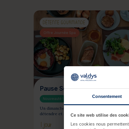
DÉTENTE GOURMANDE
Offre Journée Spa
Pause Sea Brunch and Spa
Consentement
Nouveauté !
Un dimanche parfait pour se régaler, se
détendre et se retrouver !
Ce site web utilise des cook
1 jour
Les cookies nous permettent d