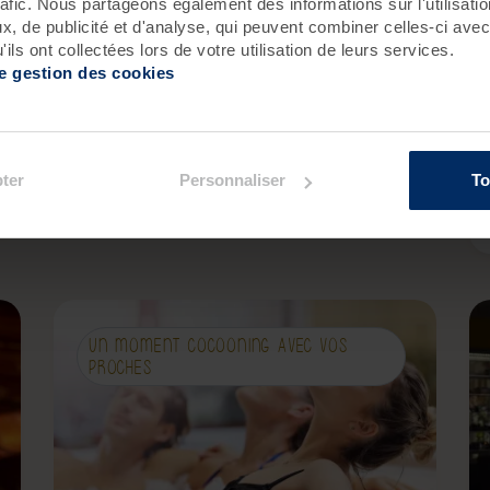
rafic. Nous partageons également des informations sur l'utilisati
, de publicité et d'analyse, qui peuvent combiner celles-ci avec
380 €
dès
/ pers.
ils ont collectées lors de votre utilisation de leurs services.
.
de gestion des cookies
.
Meilleur tarif au 17/11/2026 avec
hébergement
Je personnalise ce séjour
ter
Personnaliser
To
UN MOMENT COCOONING AVEC VOS
PROCHES