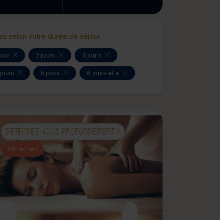
rez selon votre durée de séjour :
jour
2 jours
3 jours
 jours
5 jours
6 jours et +
DÉTENDEZ-VOUS PROFONDÉMENT !
Offre Été !