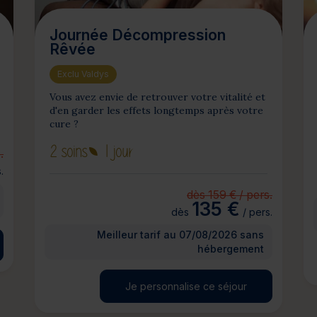
Journée Décompression
Rêvée
Exclu Valdys
Vous avez envie de retrouver votre vitalité et
d'en garder les effets longtemps après votre
cure ?
2 soins
1 jour
.
.
dès 159 € / pers.
135 €
dès
/ pers.
Meilleur tarif au 07/08/2026 sans
hébergement
Je personnalise ce séjour