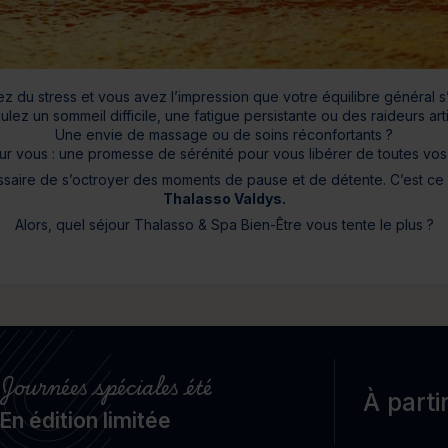
Cure de 6 jours et +
Mini-cure 3 à 5 jours
Escapade 1 à 2 
z du stress et vous avez l’impression que votre équilibre général s
lez un sommeil difficile, une fatigue persistante ou des raideurs arti
Une envie de massage ou de soins réconfortants ?
ur vous : une promesse de sérénité pour vous libérer de toutes vos 
cessaire de s’octroyer des moments de pause et de détente. C’est 
Thalasso Valdys.
Alors, quel séjour Thalasso & Spa Bien-Être vous tente le plus ?
Journées spéciales été
À parti
En édition limitée