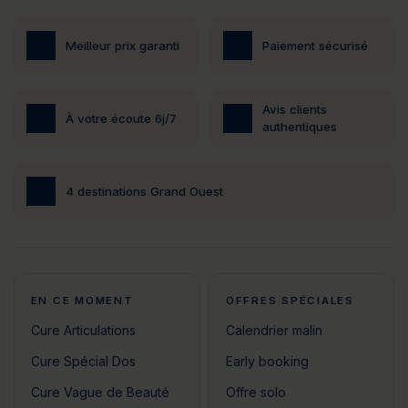
Meilleur prix garanti
Paiement sécurisé
Avis clients
À votre écoute 6j/7
authentiques
4 destinations Grand Ouest
EN CE MOMENT
OFFRES SPÉCIALES
Cure Articulations
Calendrier malin
Cure Spécial Dos
Early booking
Cure Vague de Beauté
Offre solo