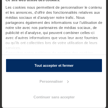
Les cookies nous permettent de personnaliser le contenu
et les annonces, d'offrir des fonctionnalités relatives aux
FAQ - Foire aux questions sur le Black
médias sociaux et d'analyser notre trafic. Nous
Friday spécial Thalasso
partageons également des informations sur l'utilisation de
notre site avec nos partenaires de médias sociaux, de
publicité et d'analyse, qui peuvent combiner celles-ci
QU'EST-CE QUE LE BLACK FRIDAY ?
avec d'autres informations que vous leur avez fournies
ou qu'ils ont collectées lors de votre utilisation de leurs
Le
Black Friday
est un événement commercial qui a fait son
apparition aux États-Unis dans les années 50. Juste après
services.
Thanksgiving, cet événement lance le top départ des
Consulter notre politique de gestion des cookies
promotions de Noël.
Tout accepter et fermer
QUELS SONT LES AVANTAGES DU BLACK FRIDAY
SPÉCIAL THALASSO ?
Personnaliser
Les prix dégressifs
Grâce au
Black Friday
vous profitez de promotions très
attractives. Pour un
séjour Thalasso
de dernière minute ou
Continuer sans accepter
pour préparer les fêtes de fin d'année, de nombreuses cures,
soins et offres à la carte vous attendent !