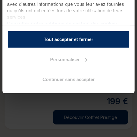
avec d'autres informations que vous leur avez fournies
ou qu'ils ont collectées lors de votre utilisation de leurs
services.
Consulter notre politique de gestion des cookies
Tout accepter et fermer
Coffret Prestige
Personnaliser
Vous souhaitez offrir un voyage autour du monde le
temps d'une journée ?
Continuer sans accepter
1 jour,
3 soins
1 pers.
199 €
Découvrir Coffret Prestige