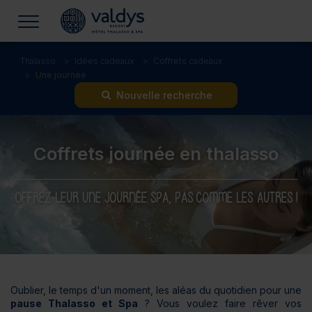
Thalasso
Idées cadeaux
Coffrets cadeaux
Une journée
Nouvelle recherche
Coffrets journée en thalasso
OFFREZ-LEUR UNE JOURNÉE SPA, PAS COMME LES AUTRES !
Oublier, le temps d'un moment, les aléas du quotidien pour une
pause Thalasso et Spa
? Vous voulez faire rêver vos