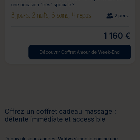
une occasion "très" spéciale ?
3 jours,
2 nuits,
3 soins,
4 repas
2 pers.
1 160 €
Découvrir Coffret Amour de Week-End
Offrez un coffret cadeau massage :
détente immédiate et accessible
Depuis plusieurs années,
Valdys
s’impose comme une