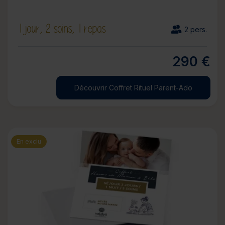
1 jour,
2 soins,
1 repas
2 pers.
290 €
Découvrir Coffret Rituel Parent-Ado
En exclu