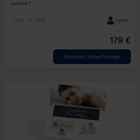
journée ?
1 jour,
4 soins
1 pers.
179 €
Découvrir Coffret Privilège