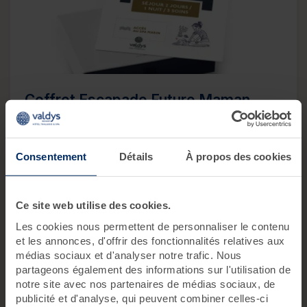
Coffret Escapade Future Maman
Envie
d'offrir une petite escapade bien-être à une
future maman durant sa grossesse ?
Consentement
Détails
À propos des cookies
2 jours,
1 nuit,
3 soins
2 pers.
440 €
Ce site web utilise des cookies.
Les cookies nous permettent de personnaliser le contenu
Découvrir Coffret Escapade Future Maman
et les annonces, d'offrir des fonctionnalités relatives aux
médias sociaux et d'analyser notre trafic. Nous
partageons également des informations sur l'utilisation de
notre site avec nos partenaires de médias sociaux, de
publicité et d'analyse, qui peuvent combiner celles-ci