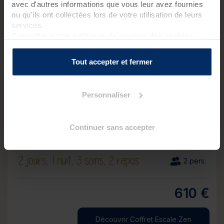
avec d'autres informations que vous leur avez fournies
ou qu'ils ont collectées lors de votre utilisation de leurs
services.
Consulter notre politique de gestion des cookies
Tout accepter et fermer
Personnaliser
Coffret Escale Zen
Continuer sans accepter
Besoin d’échapper à la routine du quotidien et de
profiter d’un week-end détente en bord de mer ?
2 jours,
1 nuit,
3 soins,
2 repas
2 pers.
610 €
Découvrir Coffret Escale Zen