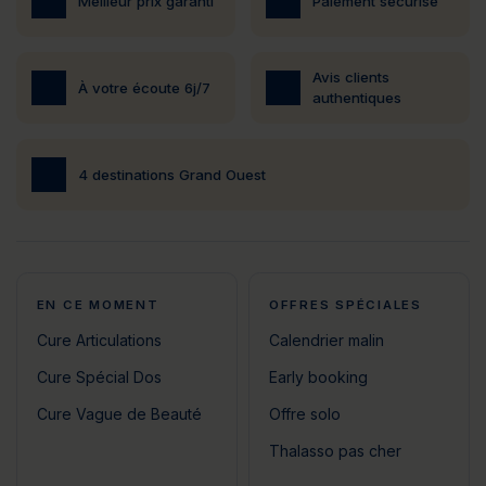
Meilleur prix garanti
Paiement sécurisé
Avis clients
À votre écoute 6j/7
authentiques
4 destinations Grand Ouest
EN CE MOMENT
OFFRES SPÉCIALES
Cure Articulations
Calendrier malin
Cure Spécial Dos
Early booking
Cure Vague de Beauté
Offre solo
Thalasso pas cher