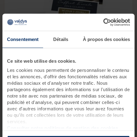
Consentement
Détails
À propos des cookies
Coffret Escale Zen & Gourmet
Ce site web utilise des cookies.
Vous souhaitez profiter d’un week-end détente tout
compris ?
Les cookies nous permettent de personnaliser le contenu
et les annonces, d'offrir des fonctionnalités relatives aux
2 jours,
1 nuit,
4 soins,
3 repas
2 pers.
médias sociaux et d'analyser notre trafic. Nous
partageons également des informations sur l'utilisation de
notre site avec nos partenaires de médias sociaux, de
770 €
publicité et d'analyse, qui peuvent combiner celles-ci
avec d'autres informations que vous leur avez fournies
Découvrir Coffret Escale Zen & Gourmet
ou qu'ils ont collectées lors de votre utilisation de leurs
services.
Consulter notre politique de gestion des cookies