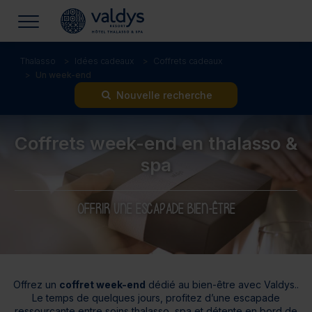
Thalasso
Idées cadeaux
Coffrets cadeaux
Un week-end
Nouvelle recherche
Coffrets week-end en thalasso &
spa
OFFRIR UNE ESCAPADE BIEN-ÊTRE
Offrez un
coffret week-end
dédié au bien-être avec Valdys..
Le temps de quelques jours, profitez d’une escapade
ressourçante entre soins thalasso, spa et détente en bord de