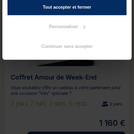
Tout accepter et fermer
Personnaliser
Continuer sans accepter
Coffret Amour de Week-End
Vous souhaitez offrir un cadeau à votre partenaire pour
une occasion "très" spéciale ?
3 jours,
2 nuits,
3 soins,
4 repas
2 pers.
1 160 €